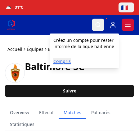
🇫🇷
31
°C
Togg
Créez un compte pour rester
informé de la ligue haïtienne
Accueil
Équipes
Baltimore SC
!
Compris
Baltimore SC
Suivre
Overview
Effectif
Matches
Palmarès
Statistiques