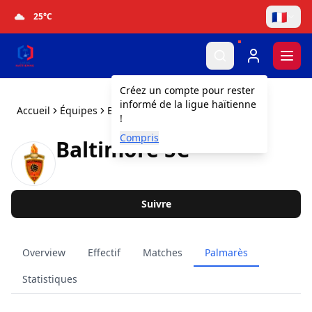
🇫🇷
25
°C
Togg
Créez un compte pour rester
informé de la ligue haïtienne
Accueil
Équipes
Baltimore SC
!
Compris
Baltimore SC
Suivre
Overview
Effectif
Matches
Palmarès
Statistiques