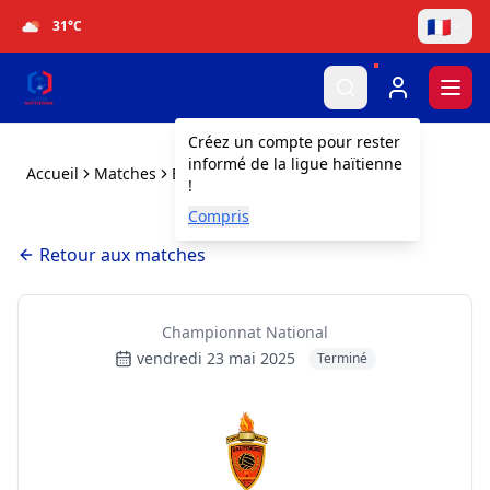
🇫🇷
31
°C
Togg
Créez un compte pour rester
informé de la ligue haïtienne
Accueil
Matches
Baltimore SC vs FICA
!
Compris
Retour aux matches
Championnat National
vendredi 23 mai 2025
Terminé