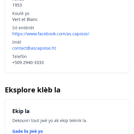
1953
Koulè yo
Vert et Blanc
Sit entènèt
https://www.facebook.com/as.capoise/
Imèl
contact@ascapoise.ht
Telefòn
+509 2940-3333
Eksplore klèb la
Ekip la
Dekouvri tout jwè yo ak ekip teknik la.
Gade lis jwè yo