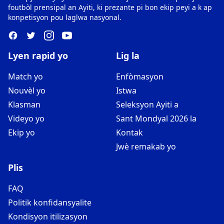
foutbòl prensipal an Ayiti, ki prezante pi bon ekip peyi a k ap
konpetisyon pou laglwa nasyonal.
Lyen rapid yo
Lig la
Match yo
Enfòmasyon
Nouvèl yo
Istwa
Klasman
Seleksyon Ayiti a
Videyo yo
Sant Mondyal 2026 la
Ekip yo
Kontak
Jwè remakab yo
Plis
FAQ
Politik konfidansyalite
Kondisyon itilizasyon