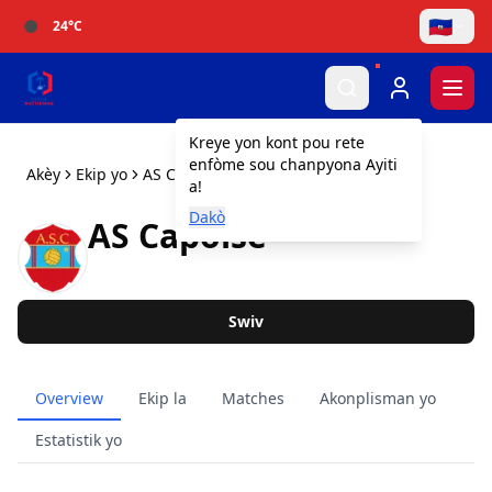
🇭🇹
24
°C
Togg
Kreye yon kont pou rete
enfòme sou chanpyona Ayiti
Akèy
Ekip yo
AS Capoise
a!
Dakò
AS Capoise
Swiv
Overview
Ekip la
Matches
Akonplisman yo
Estatistik yo