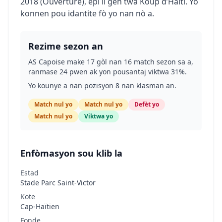
2018 (Ouverture), epi li gen twa Koup d’Haïti. Yo
konnen pou idantite fò yo nan nò a.
Rezime sezon an
AS Capoise make 17 gòl nan 16 match sezon sa a,
ranmase 24 pwen ak yon pousantaj viktwa 31%.
Yo kounye a nan pozisyon 8 nan klasman an.
Match nul yo
Match nul yo
Defèt yo
Match nul yo
Viktwa yo
Enfòmasyon sou klib la
Estad
Stade Parc Saint-Victor
Kote
Cap-Haïtien
Fonde