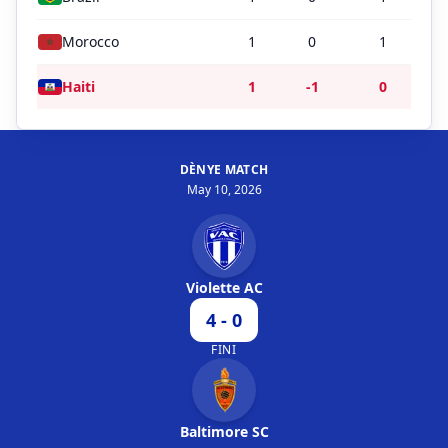
Morocco
1
0
1
Haiti
1
-1
0
DÈNYE MATCH
May 10, 2026
Violette AC
4 - 0
FINI
Baltimore SC