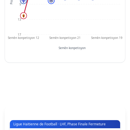
9
13
17
Semèn konpetisyon 12
Semèn konpetisyon 21
Semèn konpetisyon 19
Semèn konpetisyon
Rezilta yo
Pa gen match ki pwograme pou lavni.
Ligue Haïtienne de Football · LHF, Phase Finale Fermeture