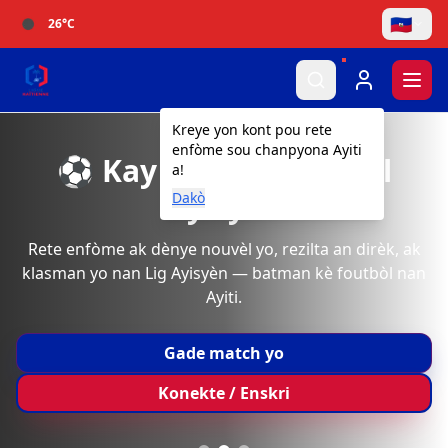
🇭🇹
26
°C
Togg
Kreye yon kont pou rete
enfòme sou chanpyona Ayiti
⚽ Kay Ofisyèl Foutbòl
a!
Ayisyen
Dakò
Rete enfòme ak dènye nouvèl yo, rezilta an dirèk, ak
klasman yo nan Lig Ayisyèn — batman kè foutbòl nan
Ayiti.
Gade match yo
Konekte / Enskri