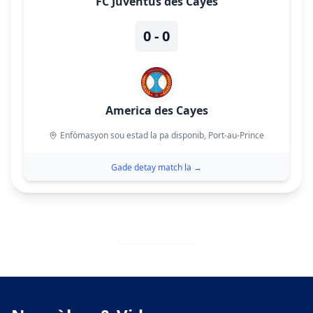
FC Juventus des Cayes
0 - 0
America des Cayes
Enfòmasyon sou estad la pa disponib
, Port-au-Prince
Gade detay match la
→
Gade tout