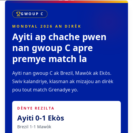
GWOUP C
MONDYAL 2026 AN DIRÈK
Ayiti ap chache pwen
nan gwoup C apre
premye match la
Ayiti nan gwoup C ak Brezil, Mawòk ak Ekòs.
Swiv kalandriye, klasman ak mizajou an dirèk
pou tout match Grenadye yo.
DÈNYE REZILTA
Ayiti 0-1 Ekòs
Brezil 1-1 Mawòk