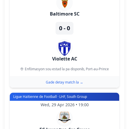
Baltimore SC
0 - 0
Violette AC
Enfòmasyon sou estad la pa disponib
, Port-au-Prince
Gade detay match la
→
Ligue Haïtienne de Football · LHF, South Group
Wed, 29 Apr 2026 • 19:00