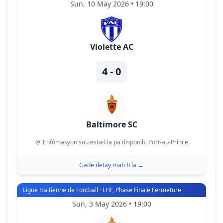
Sun, 10 May 2026 • 19:00
Violette AC
4 - 0
Baltimore SC
Enfòmasyon sou estad la pa disponib
, Port-au-Prince
Gade detay match la
→
Ligue Haïtienne de Football · LHF, Phase Finale Fermeture
Sun, 3 May 2026 • 19:00