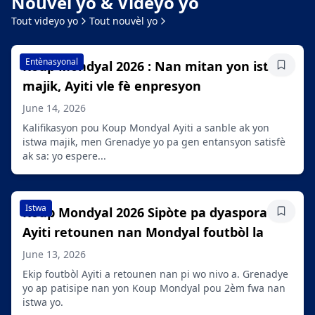
Nouvèl yo & Videyo yo
Tout videyo yo
Tout nouvèl yo
Entènasyonal
Koup Mondyal 2026 : Nan mitan yon istwa
Sove ati
majik, Ayiti vle fè enpresyon
June 14, 2026
Kalifikasyon pou Koup Mondyal Ayiti a sanble ak yon
istwa majik, men Grenadye yo pa gen entansyon satisfè
ak sa: yo espere...
Istwa
Koup Mondyal 2026 Sipòte pa dyaspora li,
Sove ati
Ayiti retounen nan Mondyal foutbòl la
June 13, 2026
Ekip foutbòl Ayiti a retounen nan pi wo nivo a. Grenadye
yo ap patisipe nan yon Koup Mondyal pou 2èm fwa nan
istwa yo.