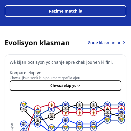
Rezime match la
Evolisyon klasman
Gade klasman an
Wè kijan pozisyon yo chanje apre chak jounen ki fini.
Konpare ekip yo
Chwazi jiska senk klib pou mete graf la ajou.
Chwazi ekip yo
1
5
Pozisyon