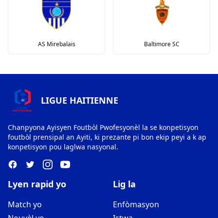
AS Mirebalais
Baltimore SC
LIGUE HAITIENNE
Chanpyona Ayisyen Foutbòl Pwofesyonèl la se konpetisyon
foutbòl prensipal an Ayiti, ki prezante pi bon ekip peyi a k ap
konpetisyon pou laglwa nasyonal.
Lyen rapid yo
Lig la
Match yo
Enfòmasyon