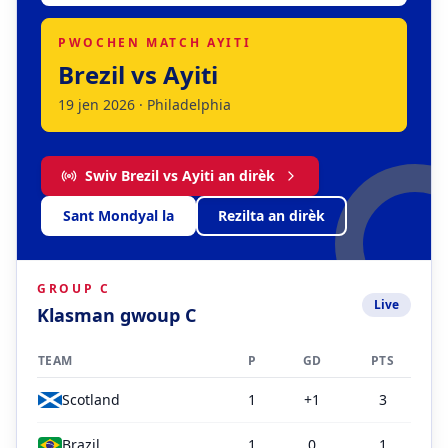
PWOCHEN MATCH AYITI
Brezil vs Ayiti
19 jen 2026 · Philadelphia
Swiv Brezil vs Ayiti an dirèk
Sant Mondyal la
Rezilta an dirèk
GROUP C
Live
Klasman gwoup C
TEAM
P
GD
PTS
Scotland
1
+1
3
Brazil
1
0
1