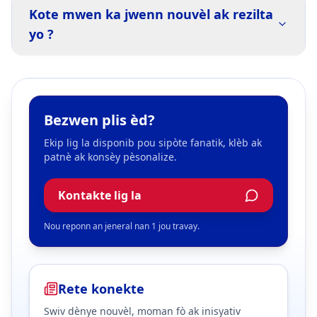
Kote mwen ka jwenn nouvèl ak rezilta
yo ?
Bezwen plis èd?
Ekip lig la disponib pou sipòte fanatik, klèb ak
patnè ak konsèy pèsonalize.
Kontakte lig la
Nou reponn an jeneral nan 1 jou travay.
Rete konekte
Swiv dènye nouvèl, moman fò ak inisyativ