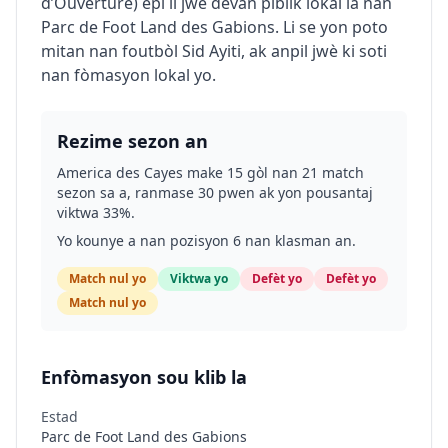
d’Ouverture) epi li jwe devan piblik lokal la nan
Parc de Foot Land des Gabions. Li se yon poto
mitan nan foutbòl Sid Ayiti, ak anpil jwè ki soti
nan fòmasyon lokal yo.
Rezime sezon an
America des Cayes make 15 gòl nan 21 match
sezon sa a, ranmase 30 pwen ak yon pousantaj
viktwa 33%.
Yo kounye a nan pozisyon 6 nan klasman an.
Match nul yo
Viktwa yo
Defèt yo
Defèt yo
Match nul yo
Enfòmasyon sou klib la
Estad
Parc de Foot Land des Gabions