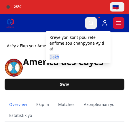
🇭🇹
25
°C
Togg
Kreye yon kont pou rete
enfòme sou chanpyona Ayiti
Akèy
Ekip yo
America des Cayes
a!
Dakò
America des Cayes
Swiv
Overview
Ekip la
Matches
Akonplisman yo
Estatistik yo