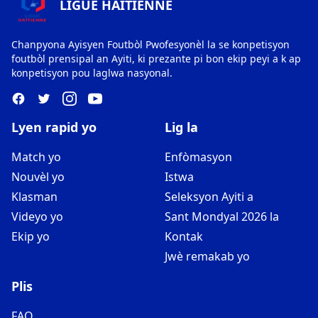
LIGUE HAITIENNE
Chanpyona Ayisyen Foutbòl Pwofesyonèl la se konpetisyon
foutbòl prensipal an Ayiti, ki prezante pi bon ekip peyi a k ap
konpetisyon pou laglwa nasyonal.
Lyen rapid yo
Lig la
Match yo
Enfòmasyon
Nouvèl yo
Istwa
Klasman
Seleksyon Ayiti a
Videyo yo
Sant Mondyal 2026 la
Ekip yo
Kontak
Jwè remakab yo
Plis
FAQ