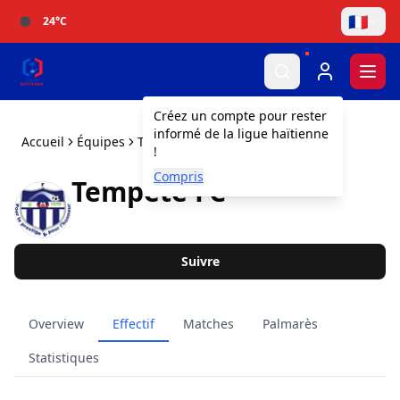
🇫🇷
24
°C
Togg
Créez un compte pour rester
informé de la ligue haïtienne
Accueil
Équipes
Tempête FC
!
Compris
Tempête FC
Suivre
Overview
Effectif
Matches
Palmarès
Statistiques