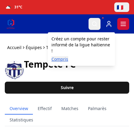
🇫🇷
31
°C
Togg
Créez un compte pour rester
informé de la ligue haïtienne
Accueil
Équipes
Tempête FC
!
Compris
Tempête FC
Suivre
Overview
Effectif
Matches
Palmarès
Statistiques