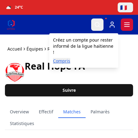
🇫🇷
24
°C
Togg
Créez un compte pour rester
informé de la ligue haïtienne
Accueil
Équipes
Real Hope FA
!
Compris
Real Hope FA
Suivre
Overview
Effectif
Matches
Palmarès
Statistiques