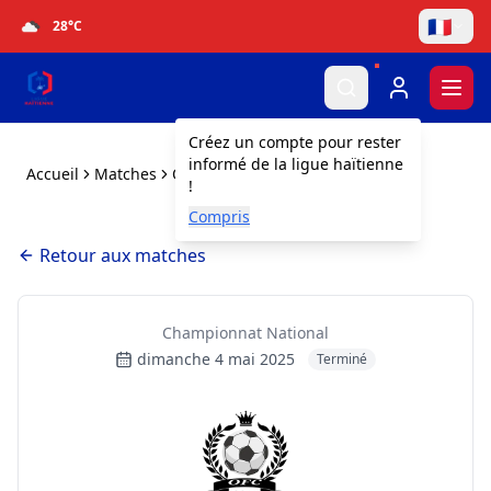
🇫🇷
28
°C
Togg
Créez un compte pour rester
informé de la ligue haïtienne
Accueil
Matches
Ouanaminthe FC vs Real Hope FA
!
Compris
Retour aux matches
Championnat National
dimanche 4 mai 2025
Terminé