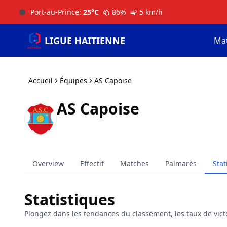
Port-au-Prince
:
25
°C
86
%
5
km/h
LIGUE HAITIENNE
Ma
Accueil
Équipes
AS Capoise
AS Capoise
Overview
Effectif
Matches
Palmarès
Stat
Statistiques
Plongez dans les tendances du classement, les taux de victo