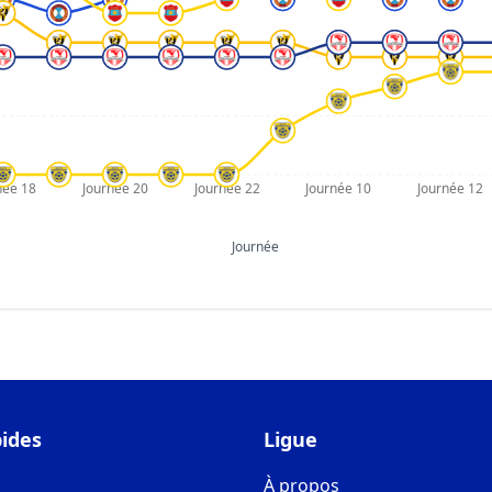
née 18
Journée 20
Journée 22
Journée 10
Journée 12
Journée
pides
Ligue
À propos