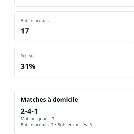
Buts marqués
17
Pct. vic.
31%
Matches à domicile
2
-
4
-
1
Matches joués
:
7
Buts marqués
:
7
•
Buts encaissés
:
5