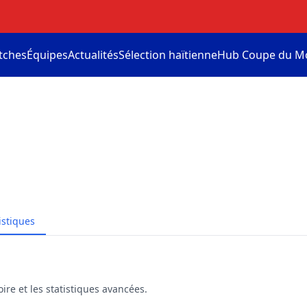
tches
Équipes
Actualités
Sélection haïtienne
Hub Coupe du M
istiques
ire et les statistiques avancées.