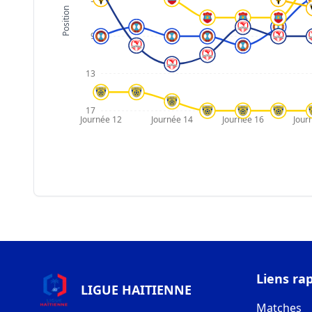
Position
9
13
17
Journée 12
Journée 14
Journée 16
Jour
Liens ra
LIGUE HAITIENNE
Matches