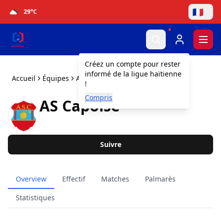
🇫🇷
29
°C
Togg
Créez un compte pour rester
informé de la ligue haïtienne
Accueil
Équipes
AS Capoise
!
Compris
AS Capoise
Suivre
Overview
Effectif
Matches
Palmarès
Statistiques