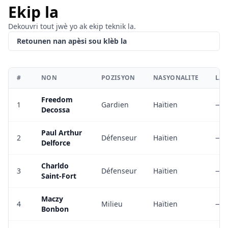
Ekip la
Dekouvri tout jwè yo ak ekip teknik la.
Retounen nan apèsi sou klèb la
#
NON
POZISYON
NASYONALITE
LAJ
Freedom
1
Gardien
Haïtien
—
Decossa
Paul Arthur
2
Défenseur
Haïtien
—
Delforce
Charldo
3
Défenseur
Haïtien
—
Saint-Fort
Maczy
4
Milieu
Haïtien
—
Bonbon