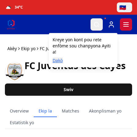
🇭🇹
34
°C
Togg
Kreye yon kont pou rete
enfòme sou chanpyona Ayiti
Akèy
Ekip yo
FC Juventus des Cayes
a!
Dakò
FC Juventus des Cayes
Swiv
Overview
Ekip la
Matches
Akonplisman yo
Estatistik yo