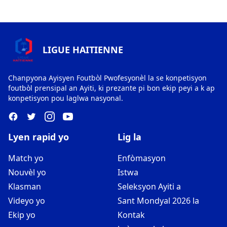
LIGUE HAITIENNE
Chanpyona Ayisyen Foutbòl Pwofesyonèl la se konpetisyon
foutbòl prensipal an Ayiti, ki prezante pi bon ekip peyi a k ap
konpetisyon pou laglwa nasyonal.
Lyen rapid yo
Lig la
Match yo
Enfòmasyon
Nouvèl yo
Istwa
Klasman
Seleksyon Ayiti a
Videyo yo
Sant Mondyal 2026 la
Ekip yo
Kontak