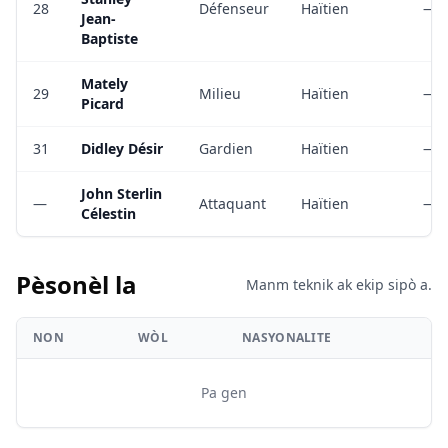
28
Défenseur
Haïtien
—
Jean-
Baptiste
Mately
29
Milieu
Haïtien
—
Picard
31
Didley Désir
Gardien
Haïtien
—
John Sterlin
—
Attaquant
Haïtien
—
Célestin
Pèsonèl la
Manm teknik ak ekip sipò a.
NON
WÒL
NASYONALITE
Pa gen