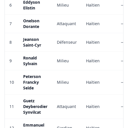
Eddyson
6
Milieu
Haïtien
—
Elistin
Onelson
7
Attaquant
Haïtien
—
Dorante
Jeanson
8
Défenseur
Haïtien
—
Saint-Cyr
Ronald
9
Milieu
Haïtien
—
Sylvain
Peterson
10
Francky
Milieu
Haïtien
—
Seïde
Guetz
11
Deyberodier
Attaquant
Haïtien
—
Synvilcat
Emmanuel
12
Gardien
Haïtien
—