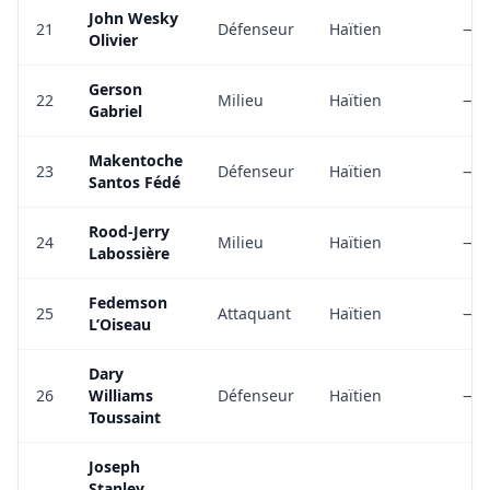
John Wesky
21
Défenseur
Haïtien
—
Olivier
Gerson
22
Milieu
Haïtien
—
Gabriel
Makentoche
23
Défenseur
Haïtien
—
Santos Fédé
Rood-Jerry
24
Milieu
Haïtien
—
Labossière
Fedemson
25
Attaquant
Haïtien
—
L’Oiseau
Dary
26
Williams
Défenseur
Haïtien
—
Toussaint
Joseph
Stanley