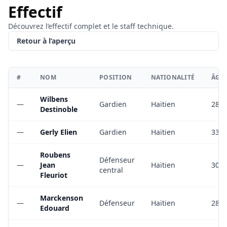
Effectif
Découvrez l’effectif complet et le staff technique.
Retour à l’aperçu
#
NOM
POSITION
NATIONALITÉ
ÂGE
Wilbens
—
Gardien
Haïtien
28
Destinoble
—
Gerly Elien
Gardien
Haïtien
33
Roubens
Défenseur
—
Jean
Haïtien
30
central
Fleuriot
Marckenson
—
Défenseur
Haïtien
28
Edouard