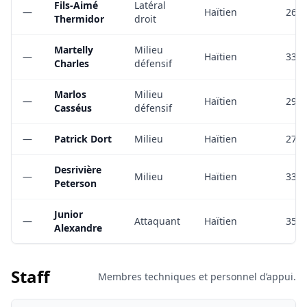
Fils-Aimé
Latéral
—
Haïtien
26
Thermidor
droit
Martelly
Milieu
—
Haïtien
33
Charles
défensif
Marlos
Milieu
—
Haïtien
29
Casséus
défensif
—
Patrick Dort
Milieu
Haïtien
27
Desrivière
—
Milieu
Haïtien
33
Peterson
Junior
—
Attaquant
Haïtien
35
Alexandre
Staff
Membres techniques et personnel d’appui.