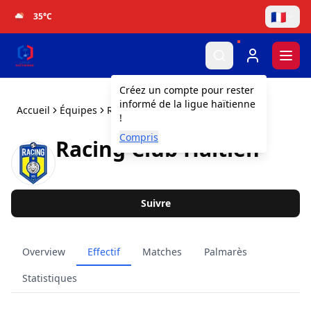
🇫🇷
35
°C
Togg
Créez un compte pour rester
informé de la ligue haïtienne
Accueil
Équipes
Racing Club Haïtien
!
Compris
Racing Club Haïtien
Suivre
Overview
Effectif
Matches
Palmarès
Statistiques