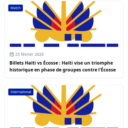
Match
25 février 2026
Billets Haïti vs Écosse : Haïti vise un triomphe
historique en phase de groupes contre l'Écosse
International