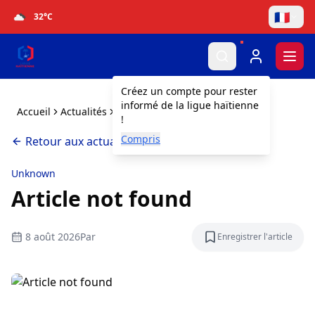
🇫🇷
32
°C
Togg
Créez un compte pour rester
informé de la ligue haïtienne
Accueil
Actualités
Article not found
!
Compris
Retour aux actualités
Unknown
Article not found
8 août 2026
Par
Enregistrer l'article
Enregistrer l'a