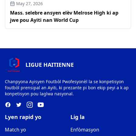
May 27, 2026
Mass. selebre ansyen elèv Melrose High ki ap
jwe pou Ayiti nan World Cup
LIGUE HAITIENNE
Chanpyona Ayisyen Foutbòl Pwofesyonèl la se konpetisyon
foutbòl prensipal an Ayiti, ki prezante pi bon ekip peyi a k ap
konpetisyon pou laglwa nasyonal.
Lyen rapid yo
Lig la
Match yo
Enfòmasyon