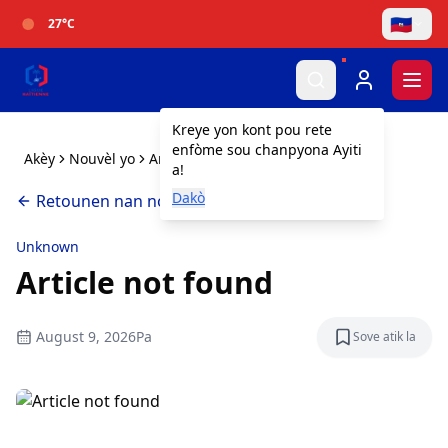
🇭🇹
27
°C
Togg
Kreye yon kont pou rete
enfòme sou chanpyona Ayiti
Akèy
Nouvèl yo
Article not found
a!
Dakò
Retounen nan nouvèl yo
Unknown
Article not found
August 9, 2026
Pa
Sove atik la
Sove atik l