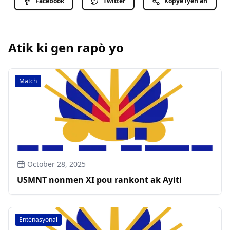
Facebook
Twitter
Kopye lyen an
Atik ki gen rapò yo
Match
October 28, 2025
USMNT nonmen XI pou rankont ak Ayiti
Entènasyonal