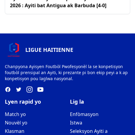
2026 : Ayiti bat Antigua ak Barbuda [4-0]
LIGUE HAITIENNE
Chanpyona Ayisyen Foutbòl Pwofesyonèl la se konpetisyon
foutbòl prensipal an Ayiti, ki prezante pi bon ekip peyi a k ap
konpetisyon pou laglwa nasyonal.
Lyen rapid yo
Lig la
Match yo
Enfòmasyon
Nouvèl yo
Istwa
Klasman
Seleksyon Ayiti a