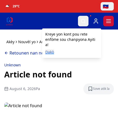
🇭🇹
29
°C
Togg
Kreye yon kont pou rete
enfòme sou chanpyona Ayiti
Akèy
Nouvèl yo
Article not found
a!
Dakò
Retounen nan nouvèl yo
Unknown
Article not found
August 6, 2026
Pa
Sove atik la
Sove atik l