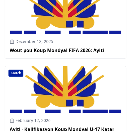
December 18, 2025
Wout pou Koup Mondyal FIFA 2026: Ayiti
Match
February 12, 2026
Ayiti - Kalifikasyon Koup Mondyal U-17 Katar