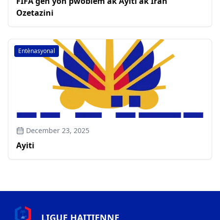
FIFA gen yon pwoblèm ak Ayiti ak Iran
Ozetazini
Entènasyonal
December 23, 2025
Ayiti
LIGUE HAITIENNE