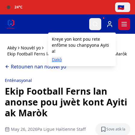
🇭🇹
24
°C
Togg
Kreye yon kont pou rete
enfòme sou chanpyona Ayiti
Akèy
Nouvèl yo
a!
Ekip Football Ferns lan anonse pou jwèt kont Ayiti ak Maròk
Dakò
Retounen nan nouvèl yo
Entènasyonal
Ekip Football Ferns lan
anonse pou jwèt kont Ayiti
ak Maròk
May 26, 2026
Pa
Ligue Haïtienne Staff
Sove atik la
Sove atik l