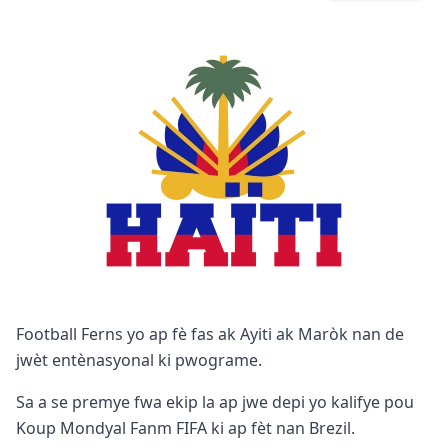
Football Ferns yo ap fè fas ak Ayiti ak Maròk nan de
jwèt entènasyonal ki pwograme.
Sa a se premye fwa ekip la ap jwe depi yo kalifye pou
Koup Mondyal Fanm FIFA ki ap fèt nan Brezil.