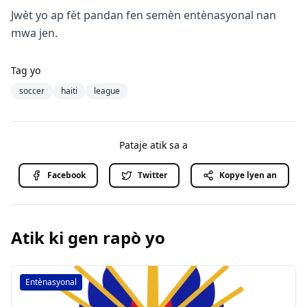
Jwèt yo ap fèt pandan fen semèn entènasyonal nan
mwa jen.
Tag yo
soccer
haiti
league
Pataje atik sa a
Facebook
Twitter
Kopye lyen an
Atik ki gen rapò yo
Entènasyonal