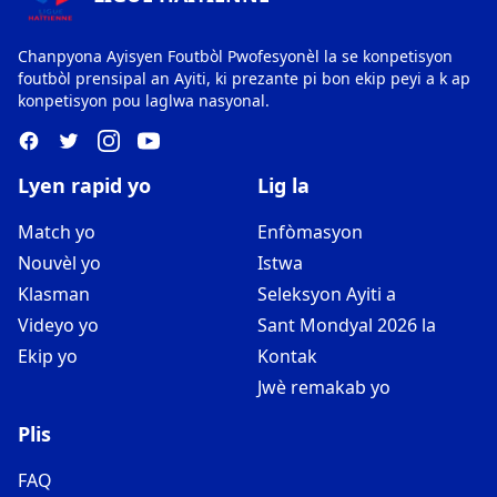
Chanpyona Ayisyen Foutbòl Pwofesyonèl la se konpetisyon
foutbòl prensipal an Ayiti, ki prezante pi bon ekip peyi a k ap
konpetisyon pou laglwa nasyonal.
Lyen rapid yo
Lig la
Match yo
Enfòmasyon
Nouvèl yo
Istwa
Klasman
Seleksyon Ayiti a
Videyo yo
Sant Mondyal 2026 la
Ekip yo
Kontak
Jwè remakab yo
Plis
FAQ