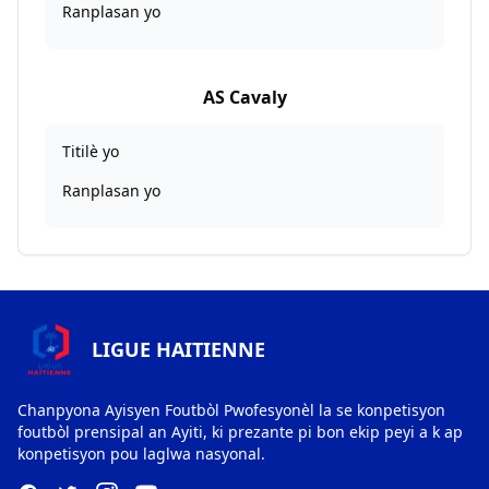
Ranplasan yo
AS Cavaly
Titilè yo
Ranplasan yo
LIGUE HAITIENNE
Chanpyona Ayisyen Foutbòl Pwofesyonèl la se konpetisyon
foutbòl prensipal an Ayiti, ki prezante pi bon ekip peyi a k ap
konpetisyon pou laglwa nasyonal.