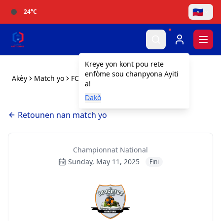
🇭🇹
24
°C
Togg
Kreye yon kont pou rete
enfòme sou chanpyona Ayiti
Akèy
Match yo
FC Juventus des Cayes vs AS Cavaly
a!
Dakò
Retounen nan match yo
Championnat National
Sunday, May 11, 2025
Fini