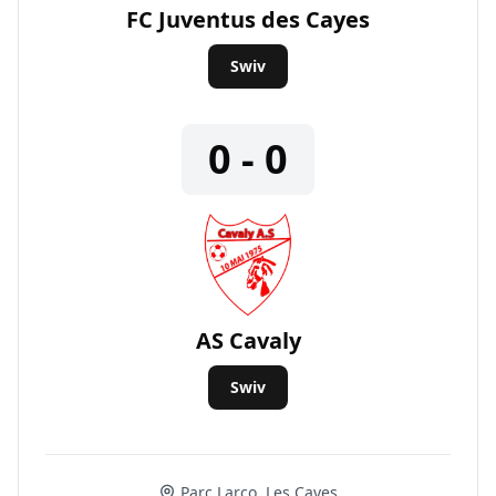
FC Juventus des Cayes
Swiv
0 - 0
AS Cavaly
Swiv
Parc Larco, Les Cayes