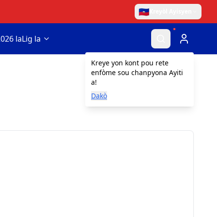
🇭🇹
Kreyòl Ayisyen
026 la
Lig la
Kreye yon kont pou rete
enfòme sou chanpyona Ayiti
a!
Dakò