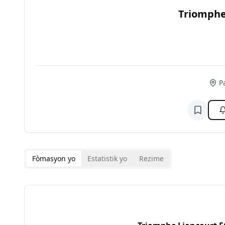
Triomphe
P
Ajoute n
Fòmasyon yo
Estatistik yo
Rezime