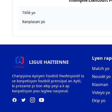
Triomphe Liancourt F
Titilè yo
Ranplasan yo
Lyen rap
LIGUE HAITIENNE
Match yo
Chanpyona Ayisyen Foutbòl Pwofesyonèl la
Nouvèl yo
se konpetisyon foutbòl prensipal an Ayiti,
Klasman
ki prezante pi bon ekip peyi a k ap
konpetisyon pou laglwa nasyonal.
Videyo yo
Ekip yo