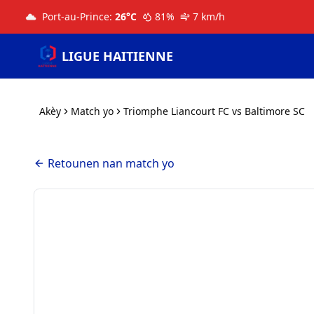
Port-au-Prince
:
26
°C
81
%
7
km/h
LIGUE HAITIENNE
Akèy
Match yo
Triomphe Liancourt FC vs Baltimore SC
Retounen nan match yo