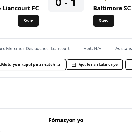
0 - 1
 Liancourt FC
Baltimore SC
Swiv
Swiv
arc Mercinus Deslouches, Liancourt
Abit
:
N/A
Asistans
Mete yon rapèl pou match la
Ajoute nan kalandriye
an lis siveyans
Fòmasyon yo