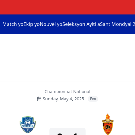
Match yo
Ekip yo
Nouvèl yo
Seleksyon Ayiti a
Sant Mondyal 2
Championnat National
Sunday, May 4, 2025
Fini