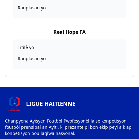
Ranplasan yo
Real Hope FA
Titilè yo
Ranplasan yo
LIGUE HAITIENNE
Chanpyona Ayisyen Foutbòl Pwofesyonèl la se konpetisyon
foutbòl prensipal an Ayiti, ki prezante pi bon ekip peyi a k ap
konpetisyon pou laglwa nasyonal.