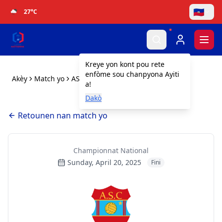
🇭🇹
27
°C
Togg
Kreye yon kont pou rete
enfòme sou chanpyona Ayiti
Akèy
Match yo
AS Capoise vs Real Hope FA
a!
Dakò
Retounen nan match yo
Championnat National
Sunday, April 20, 2025
Fini