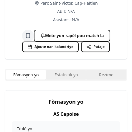
Parc Saint-Victor, Cap-Haïtien
Abit
:
N/A
Asistans
:
N/A
Mete yon rapèl pou match la
Ajoute nan lis siveyans
Ajoute nan kalandriye
Pataje
Fòmasyon yo
Estatistik yo
Rezime
Fòmasyon yo
AS Capoise
Titilè yo