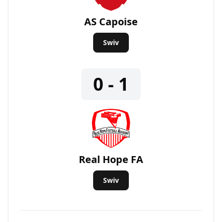
AS Capoise
Swiv
0 - 1
Real Hope FA
Swiv