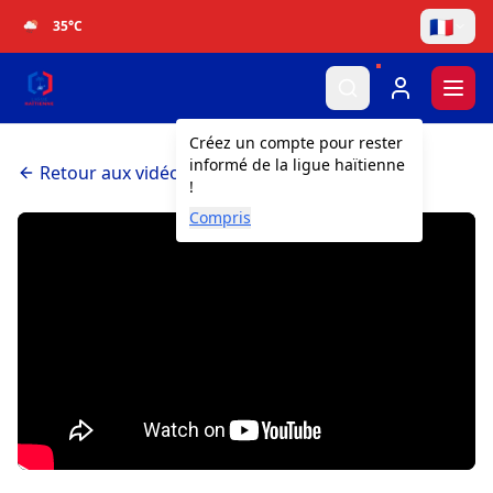
🇫🇷
35
°C
Togg
Créez un compte pour rester
informé de la ligue haïtienne
Retour aux vidéos
!
Compris