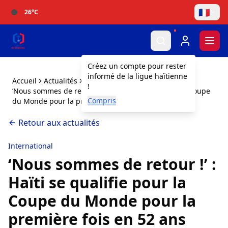
🇫🇷
26
°C
Togg
Créez un compte pour rester
informé de la ligue haïtienne
Accueil
Actualités
!
‘Nous sommes de retour !’ : Haïti se qualifie pour la Coupe
Compris
du Monde pour la première fois en 52 ans
Retour aux actualités
International
‘Nous sommes de retour !’ :
Haïti se qualifie pour la
Coupe du Monde pour la
première fois en 52 ans