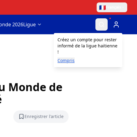
🇫🇷
Français
onde 2026
Ligue
Créez un compte pour rester
informé de la ligue haïtienne
!
Compris
du Monde de
é
Enregistrer l'article
Enregistrer l'article