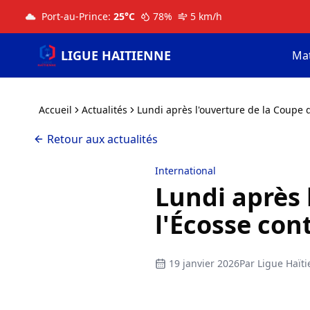
Port-au-Prince
:
25
°C
78
%
5
km/h
LIGUE HAITIENNE
Ma
Accueil
Actualités
Lundi après l'ouverture de la Coupe d
Retour aux actualités
International
Lundi après 
l'Écosse cont
19 janvier 2026
Par
Ligue Haïti