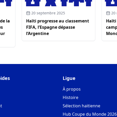
20 septembre 2025
20
 de la
Haïti progresse au classement
Haït
es
FIFA, l’Espagne dépasse
camp
our
l’Argentine
Mond
pides
Ligue
À propos
Histoire
t
Sélection haïtienne
Hub Coupe du Monde 2026