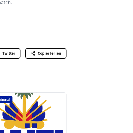
match.
Twitter
Copier le lien
ational