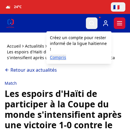
🇫🇷
24
°C
Togg
Créez un compte pour rester
informé de la ligue haïtienne
Accueil
Actualités
!
Les espoirs d'Haïti de participer à la Coupe du monde
Compris
s'intensifient après une victoire 1-0 contre le Costa Rica
Retour aux actualités
Match
Les espoirs d'Haïti de
participer à la Coupe du
monde s'intensifient après
une victoire 1-0 contre le