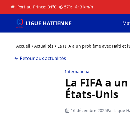
Port-au-Prince
:
31
°C
57
%
3
km/h
LIGUE HAITIENNE
Ma
Accueil
Actualités
La FIFA a un problème avec Haïti et l'
Retour aux actualités
International
La FIFA a un
États-Unis
16 décembre 2025
Par
Ligue Ha