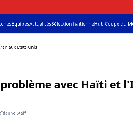
tches
Équipes
Actualités
Sélection haïtienne
Hub Coupe du M
Iran aux États-Unis
 problème avec Haïti et l'
ïtienne Staff