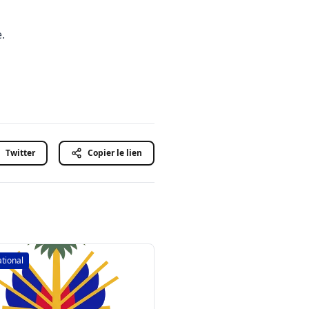
.
Twitter
Copier le lien
ational