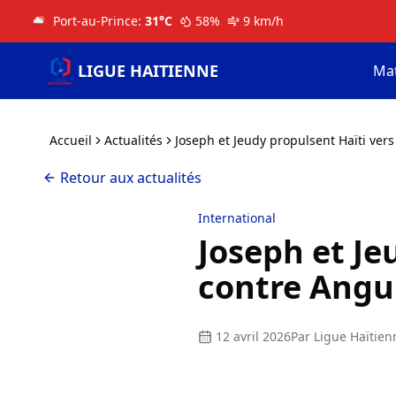
Port-au-Prince
:
31
°C
58
%
9
km/h
LIGUE HAITIENNE
Ma
Accueil
Actualités
Joseph et Jeudy propulsent Haïti vers 
Retour aux actualités
International
Joseph et Je
contre Angui
12 avril 2026
Par
Ligue Haïtien