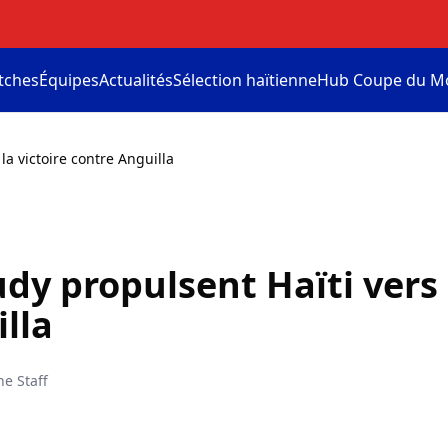
tches
Équipes
Actualités
Sélection haïtienne
Hub Coupe du M
la victoire contre Anguilla
udy propulsent Haïti vers 
lla
ne Staff