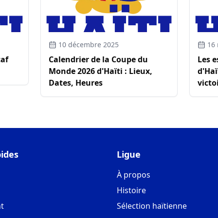
10 décembre 2025
16
caf
Calendrier de la Coupe du
Les 
Monde 2026 d'Haïti : Lieux,
d'Haï
Dates, Heures
victo
pides
Ligue
À propos
Histoire
t
Sélection haïtienne