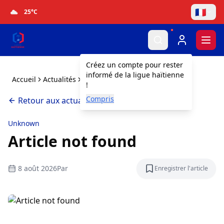
🇫🇷
25
°C
Togg
Créez un compte pour rester
informé de la ligue haïtienne
Accueil
Actualités
Article not found
!
Compris
Retour aux actualités
Unknown
Article not found
8 août 2026
Par
Enregistrer l'article
Enregistrer l'a