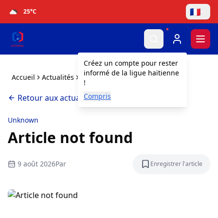
🇫🇷
25
°C
Togg
Créez un compte pour rester
informé de la ligue haïtienne
Accueil
Actualités
Article not found
!
Compris
Retour aux actualités
Unknown
Article not found
9 août 2026
Par
Enregistrer l'article
Enregistrer l'a