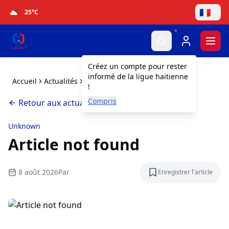
🇫🇷
25
°C
Togg
Créez un compte pour rester
informé de la ligue haïtienne
Accueil
Actualités
Article not found
!
Compris
Retour aux actualités
Unknown
Article not found
8 août 2026
Par
Enregistrer l'article
Enregistrer l'a