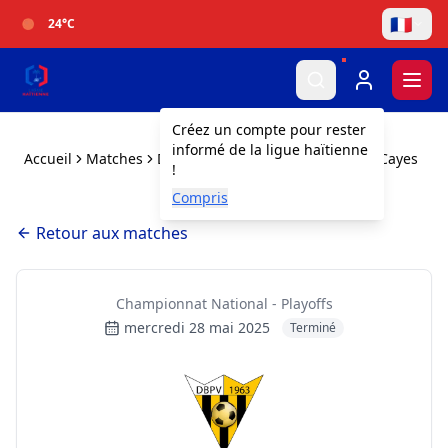
🇫🇷
24
°C
Togg
Créez un compte pour rester
informé de la ligue haïtienne
Accueil
Matches
Don Bosco FC vs FC Juventus des Cayes
!
Compris
Retour aux matches
Championnat National - Playoffs
mercredi 28 mai 2025
Terminé